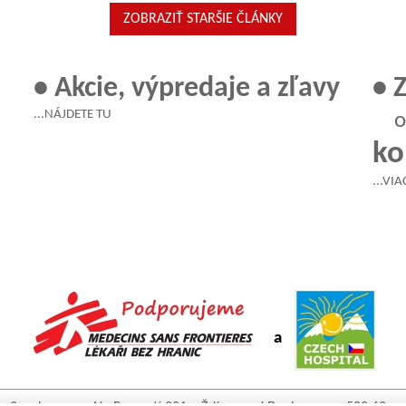
ZOBRAZIŤ STARŠIE ČLÁNKY
• Akcie, výpredaje a zľavy
• 
...NÁJDETE TU
obá
ko
...VI
a