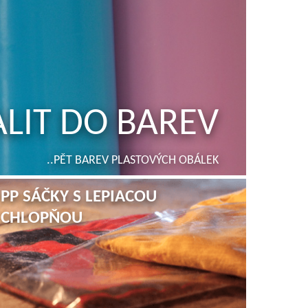
LIT DO BAREV
PP SÁČKY...
..PĚT BAREV PLASTOVÝCH OBÁLEK
....JEDNODUŠE A STYLOVĚ
PP SÁČKY S LEPIACOU
CHLOPŇOU