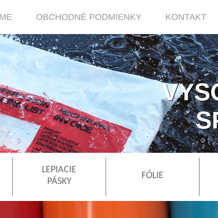
RME
OBCHODNÉ PODMIENKY
KONTAKT
VYS
S
LEPIACIE
FÓLIE
PÁSKY