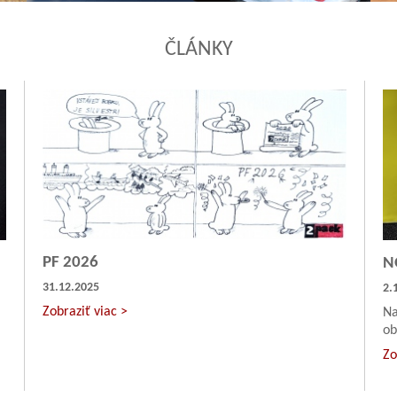
ČLÁNKY
PF 2026
N
31.12.2025
2.
Zobraziť viac >
Na
ob
Zo