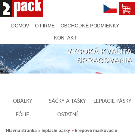
DOMOV
O FIRME
OBCHODNÉ PODMIENKY
KONTAKT
VYSOKÁ KVALITA
SPRACOVANIA
OBÁLKY
SÁČKY A TAŠKY
LEPIACIE PÁSKY
FÓLIE
OSTATNÍ
Hlavná stránka
»
lepiacie pásky
»
krepové maskovacie