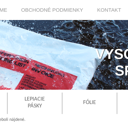
RME
OBCHODNÉ PODMIENKY
KONTAKT
VYS
S
LEPIACIE
FÓLIE
PÁSKY
eboli nájdené.