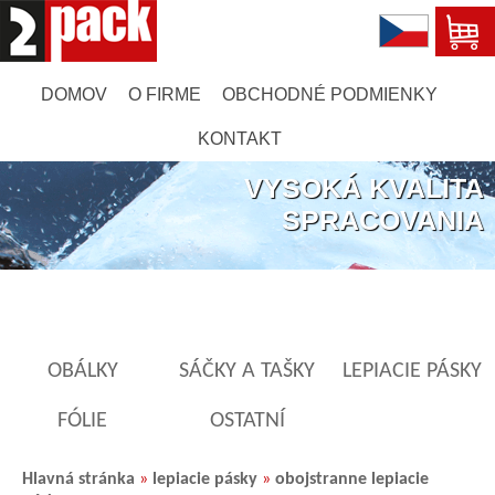
DOMOV
O FIRME
OBCHODNÉ PODMIENKY
KONTAKT
VYSOKÁ KVALITA
SPRACOVANIA
OBÁLKY
SÁČKY A TAŠKY
LEPIACIE PÁSKY
FÓLIE
OSTATNÍ
Hlavná stránka
»
lepiacie pásky
»
obojstranne lepiacie