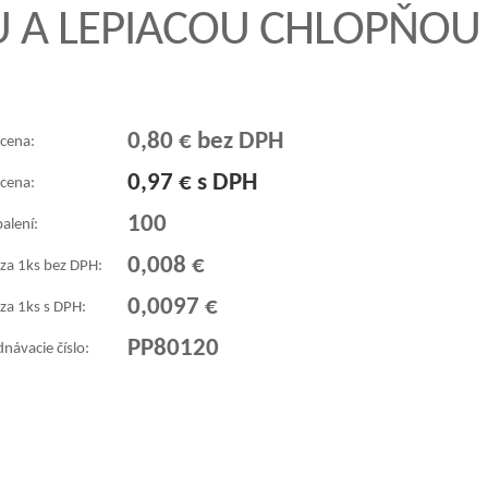
OU A LEPIACOU CHLOPŇO
0,80 € bez DPH
 cena:
0,97 € s DPH
 cena:
100
balení:
0,008 €
 za 1ks bez DPH:
0,0097 €
za 1ks s DPH:
PP80120
návacie číslo: