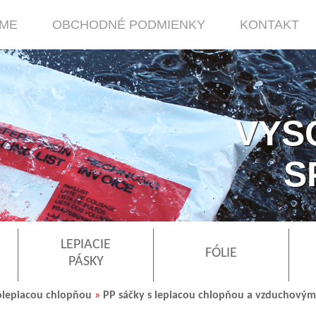
RME
OBCHODNÉ PODMIENKY
KONTAKT
VYS
S
LEPIACIE
FÓLIE
PÁSKY
olepiacou chlopňou
»
PP sáčky s lepiacou chlopňou a vzduchovým