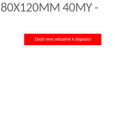
U 80X120MM 40MY -
Zboží není aktuálně k dispozici