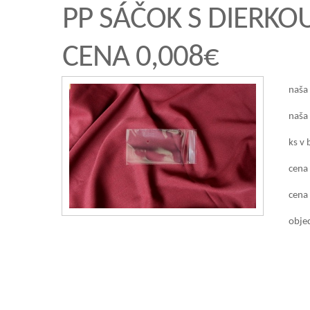
PP SÁČOK S DIERK
CENA 0,008€
naša
naša
ks v 
cena
cena 
objed