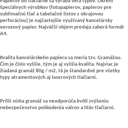
Papierov do tlačiarne sa vyrába veľa typov. Okrem
špeciálnych výrobkov (fotopapierov, papierov pre
sublimačnú tlač a tabelačné listov s okrajovou
perforáciou) je najčastejšie využívaný kancelársky
xeroxový papier. Najväčší objem predaja zaberá formát
A4.
Kvalita kancelárskeho papiera sa meria tzv. Gramážou.
Čím je číslo vyššie, tým je aj vyššia kvalita. Najviac je
žiadaná gramáž 80g / m2, tá je štandardné pre všetky
typy atramentových aj laserových tlačiarní.
Príliš nízka gramáž sa neodporúča kvôli zvýšeniu
nebezpečenstvo poškodenia valcov a hláv tlačiarní.