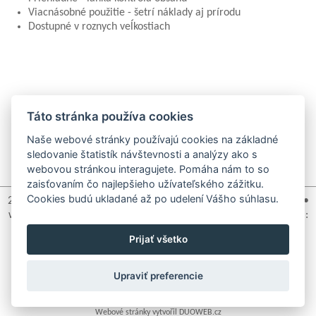
Viacnásobné použitie - šetrí náklady aj prírodu
Dostupné v roznych veĺkostiach
Táto stránka používa cookies
Naše webové stránky používajú cookies na základné
a
sledovanie štatistík návštevnosti a analýzy ako s
webovou stránkou interagujete. Pomáha nám to so
zaisťovaním čo najlepšieho užívateľského zážitku.
Cookies budú ukladané až po udelení Vášho súhlasu.
2pack, s.r.o. • Na Rozcestí 321 • Ždírec nad Doubravou • 582 63 •
www.2pack.cz tel: +420 736 489 929 • +420 775 123 770 • email:
info@2pack.cz
Prijať všetko
Upraviť preferencie
Webové stránky vytvořil DUOWEB.cz