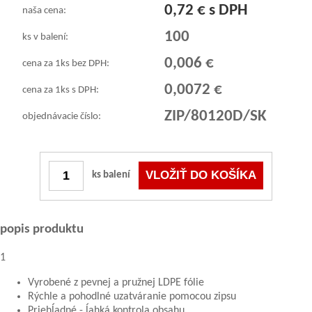
0,72 € s DPH
naša cena:
100
ks v balení:
0,006 €
cena za 1ks bez DPH:
0,0072 €
cena za 1ks s DPH:
ZIP/80120D/SK
objednávacie číslo:
ks balení
popis produktu
1
Vyrobené z pevnej a pružnej LDPE fólie
Rýchle a pohodlné uzatváranie pomocou zipsu
Priehĺadné - ĺahká kontrola obsahu