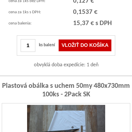
0,127 €
cena za 1ks bez DPH:
0,1537 €
cena za 1ks s DPH:
15,37 € s DPH
cena balenia:
ks balení
obvyklá doba expedície: 1 deň
Plastová obálka s uchem 50my 480x730mm
100ks - 2Pack SK