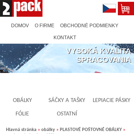
DOMOV
O FIRME
OBCHODNÉ PODMIENKY
KONTAKT
VYSOKÁ KVALITA
SPRACOVANIA
OBÁLKY
SÁČKY A TAŠKY
LEPIACIE PÁSKY
FÓLIE
OSTATNÍ
Hlavná stránka
»
obálky
»
PLASTOVÉ POŠTOVNÉ OBÁLKY
»