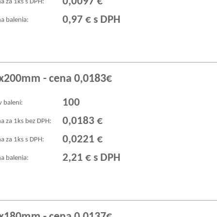
0,0097 €
a za 1ks s DPH:
0,97 € s DPH
a balenia:
0x200mm - cena 0,0183€
100
v balení:
0,0183 €
a za 1ks bez DPH:
0,0221 €
a za 1ks s DPH:
2,21 € s DPH
a balenia: