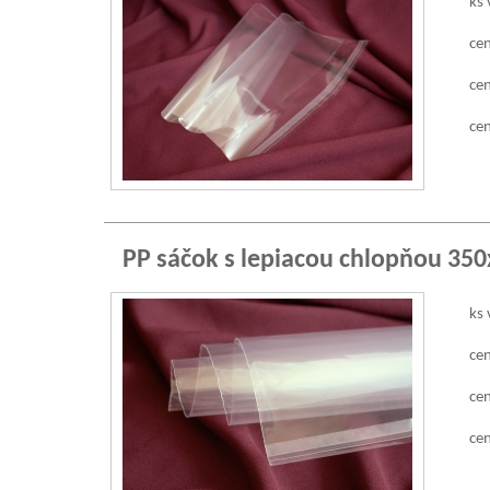
ks 
cen
cen
cen
PP sáčok s lepiacou chlopňou 35
ks 
cen
cen
cen