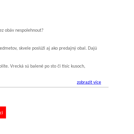
bez obáv nespolehnout?
edmetov, skvele poslúži aj ako predajný obal. Dajú
íte. Vrecká sú balené po sto či tisíc kusoch,
zobrazit více
ci