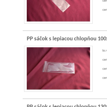
cen
cen
PP sáčok s lepiacou chlopňou 10
ks 
cen
cen
cen