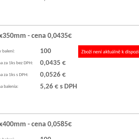
0x350mm - cena 0,0435€
100
v balení:
Zboží není aktuálně k dispozi
0,0435 €
a za 1ks bez DPH:
0,0526 €
a za 1ks s DPH:
5,26 € s DPH
a balenia:
0x400mm - cena 0,0585€