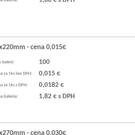
1,60 € s DPH
a balenia:
0x220mm - cena 0,015€
100
v balení:
0,015 €
a za 1ks bez DPH:
0,0182 €
a za 1ks s DPH:
1,82 € s DPH
a balenia:
0x270mm - cena 0,030€