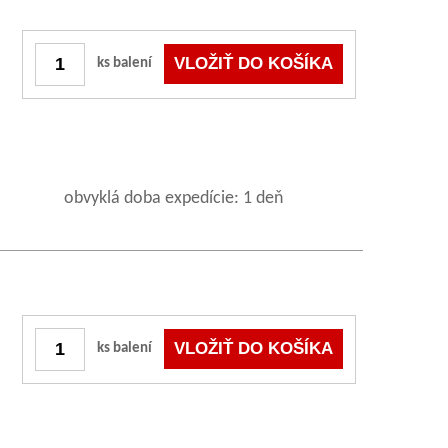
ks balení
obvyklá doba expedície: 1 deň
ks balení