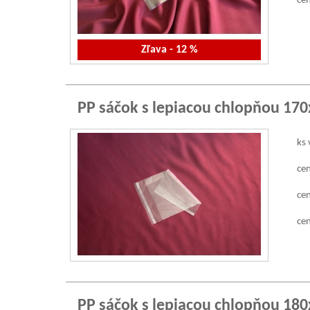
cen
Zľava - 12 %
PP sáčok s lepiacou chlopňou 17
ks 
cen
cen
cen
PP sáčok s lepiacou chlopňou 18