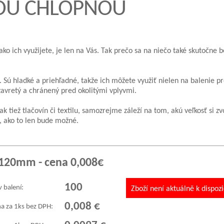
COU CHLOPŇOU
o ich využijete, je len na Vás. Tak prečo sa na niečo také skutočne 
 Sú hladké a priehľadné, takže ich môžete využiť nielen na balenie pr
zavretý a chránený pred okolitými vplyvmi.
tiež tlačovín či textilu, samozrejme záleží na tom, akú veľkosť si zvol
, ako to len bude možné.
x120mm - cena 0,008€
100
v balení:
Zboží není aktuálně k dispozi
0,008 €
a za 1ks bez DPH: