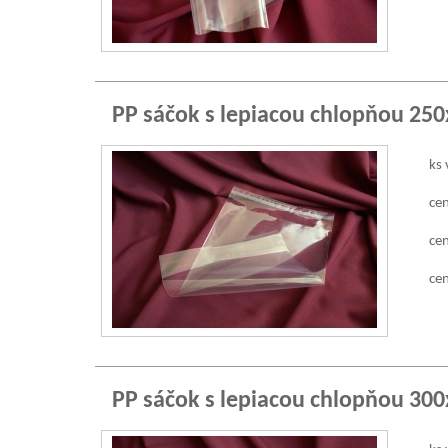
PP sáčok s lepiacou chlopňou 25
ks 
cen
cen
cen
PP sáčok s lepiacou chlopňou 30