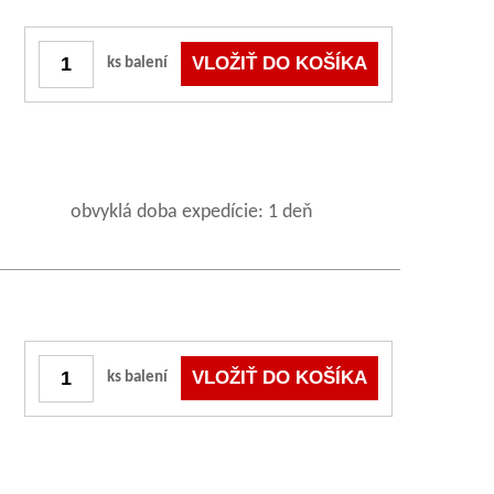
ks balení
obvyklá doba expedície: 1 deň
ks balení