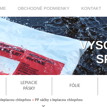
RME
OBCHODNÉ PODMIENKY
KONTAKT
VYS
S
LEPIACIE
FÓLIE
PÁSKY
olepiacou chlopňou
»
PP sáčky s lepiacou chlopňou