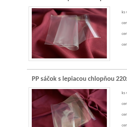
ks 
cen
cen
cen
PP sáčok s lepiacou chlopňou 22
ks 
cen
cen
cen